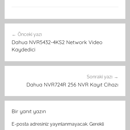
G
Yazı
e
Önceki yazı
gezinmesi
n
Dahua NVR5432-4KS2 Network Video
e
Kaydedici
l
,
K
a
Sonraki yazı
m
Dahua NVR724R 256 NVR Kayıt Cihazı
e
r
a
Bir yanıt yazın
,
N
E-posta adresiniz yayınlanmayacak.
Gerekli
V