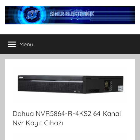
İçeriğe
atla
Menü
Dahua NVR5864-R-4KS2 64 Kanal
Nvr Kayıt Cihazı